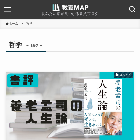
読みたい本が見つかる要約ブログ
ホーム
哲学
哲学
– tag –
エッセイ