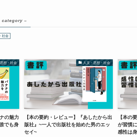
 category –
・社会
・思想・社会
人文・思想・社会
ナの魅力
【本の要約・レビュー】『あしたから出
【本の
 誰でも身
版社』~一人で出版社を始めた男のエッ
が習慣に
セイ~
感性は身