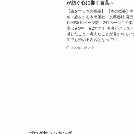
が紡ぐ心に響く言葉～
【旅をする木の概要】 【本の概要】
ル：旅をする木出版社：文藝春秋 発売
1999/3/10ページ数：241ページこの
度は★5中、★2です！ 著者がアラス
感じたこと・考えたことが書かれてい
生でも読める内容となってい...
2022年12月25日
ブログ村ランキング