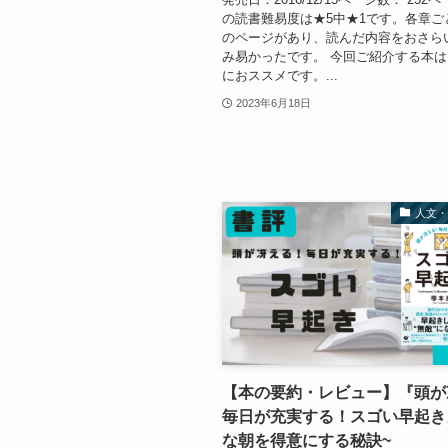
の読書難易度は★5中★1です。各章ご
のページがあり、読んだ内容をおさら
み易かったです。 今回ご紹介する本
におススメです。...
2023年6月18日
人文
【本の要約・レビュー】『頭が
毎日が充実する！スゴい早起き
な朝を得意にする秘訣~