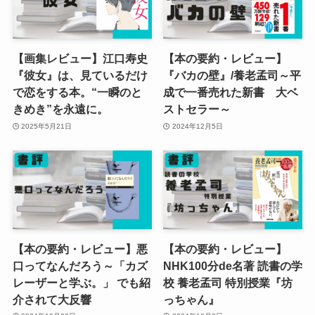
【画集レビュー】江口寿史
【本の要約・レビュー】
『彼女』は、見ているだけ
『バカの壁』/養老孟司～平
で恋をする本。“一瞬のと
成で一番売れた新書 大ベ
きめき”を永遠に。
ストセラー～
2025年5月21日
2024年12月5日
【本の要約・レビュー】悪
【本の要約・レビュー】
口ってなんだろう～「カズ
NHK100分de名著 読書の学
レーザーと学ぶ。」 でも紹
校 養老孟司 特別授業『坊
介されて大反響
っちゃん』